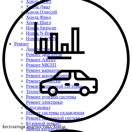
Хонда Везел
Хонда Джаз
Хонда Одиссей
Хонда Фрид
Хонда Шатл
Honda Stepwgn
Honda N-Box
Honda N-WGN
Ремонт
Диагностика
Ремонт двигателя
Ремонт АКПП
Ремонт МКПП
Ремонт вариатора
Ремонт кондиционера
Ремонт подвески
Ремонт тормозной системы
Техническое обслуживание
Ремонт рулевой системы
Ремонт электрики
Сход-развал
Ремонт системы охлаждения
Ремонт топливной системы
Кузовной ремонт
Бесплатная диагностика Хонда
Замена катализатора