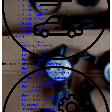
Хонда Везел
Хонда Джаз
Хонда Одиссей
Хонда Фрид
Хонда Шатл
Honda Stepwgn
Honda N-Box
Honda N-WGN
Ремонт
Диагностика
Ремонт двигателя
Ремонт АКПП
Ремонт МКПП
Ремонт вариатора
Бесплатная диагностика Хонда
Ремонт кондиционера
Ремонт подвески
Ремонт тормозной системы
Техническое обслуживание
Ремонт рулевой системы
Ремонт электрики
Сход-развал
Ремонт системы охлаждения
Ремонт топливной системы
Кузовной ремонт
Замена катализатора