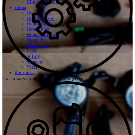
Шиномонтаж
Цены
Honda Civic
Honda Accord
Honda CR-V
Honda Pilot
Honda Crosstour
Honda Fit
Honda Jazz
Freed
N-Box
Stepwgn
Vezel
Контакты
Склад запчастей при каждом техцентре