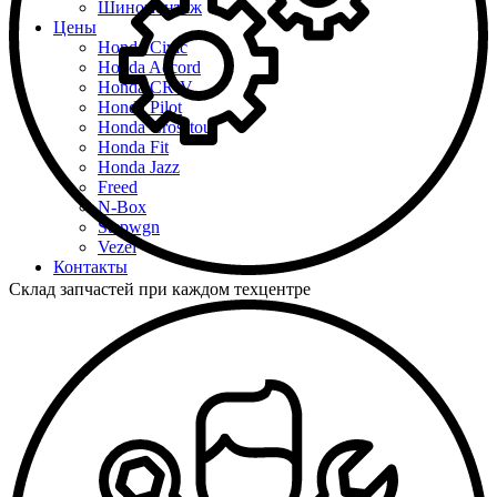
Шиномонтаж
Цены
Honda Civic
Honda Accord
Honda CR-V
Honda Pilot
Honda Crosstour
Honda Fit
Honda Jazz
Freed
N-Box
Stepwgn
Vezel
Контакты
Склад запчастей при каждом техцентре