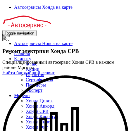
Автосервисы Хонда на карте
Toggle navigation
Автосервисы Honda на карте
Ремонт электрики Хонда СРВ
Главная
Клиенту
Специализированный автосервис Хонда СРВ в каждом
О нас
районе Москвы
Акции
Найти ближайший сервис
Гарантия
Сертификаты
Партнёры
Эксперт
Модели
Хонда Цивик
Хонда Аккорд
Хонда СРВ
Хонда Кросстур
Хонда Пилот
Хонда Фит