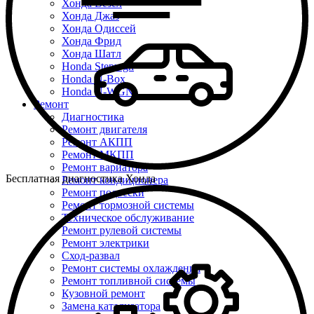
Хонда Везел
Хонда Джаз
Хонда Одиссей
Хонда Фрид
Хонда Шатл
Honda Stepwgn
Honda N-Box
Honda N-WGN
Ремонт
Диагностика
Ремонт двигателя
Ремонт АКПП
Ремонт МКПП
Ремонт вариатора
Бесплатная диагностика Хонда
Ремонт кондиционера
Ремонт подвески
Ремонт тормозной системы
Техническое обслуживание
Ремонт рулевой системы
Ремонт электрики
Сход-развал
Ремонт системы охлаждения
Ремонт топливной системы
Кузовной ремонт
Замена катализатора