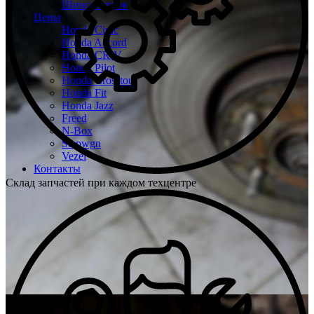
Шиномонтаж
Цены
Honda Civic
Honda Accord
Honda CR-V
Honda Pilot
Honda Crosstour
Honda Fit
Honda Jazz
Freed
N-Box
Stepwgn
Vezel
Контакты
Склад запчастей при каждом техцентре