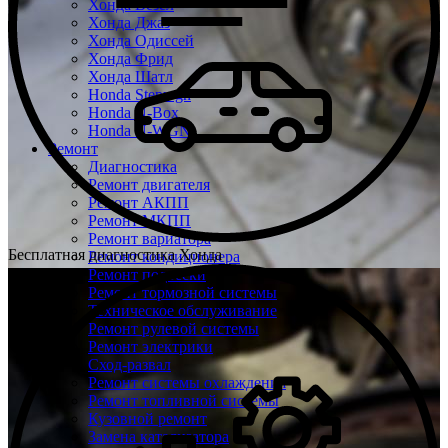
Хонда Везел
Хонда Джаз
Хонда Одиссей
Хонда Фрид
Хонда Шатл
Honda Stepwgn
Honda N-Box
Honda N-WGN
Ремонт
Диагностика
Ремонт двигателя
Ремонт АКПП
Ремонт МКПП
Ремонт вариатора
Бесплатная диагностика Хонда
Ремонт кондиционера
Ремонт подвески
Ремонт тормозной системы
Техническое обслуживание
Ремонт рулевой системы
Ремонт электрики
Сход-развал
Ремонт системы охлаждения
Ремонт топливной системы
Кузовной ремонт
Замена катализатора