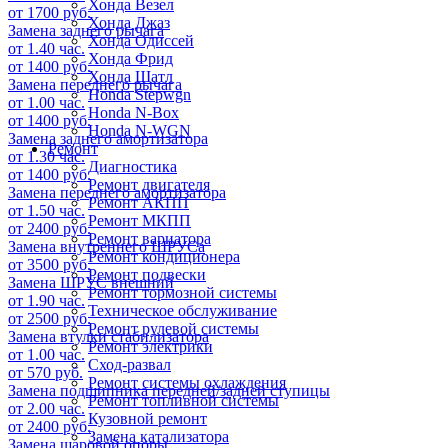
Хонда Везел
от 1700 руб.
Хонда Джаз
Замена заднего рычага
Хонда Одиссей
от 1.40 час.
Хонда Фрид
от 1400 руб.
Хонда Шатл
Замена переднего рычага
Honda Stepwgn
от 1.00 час.
Honda N-Box
от 1400 руб.
Honda N-WGN
Замена заднего амортизатора
Ремонт
от 1.30 час.
Диагностика
от 1400 руб.
Ремонт двигателя
Замена переднего амортизатора
Ремонт АКПП
от 1.50 час.
Ремонт МКПП
от 2400 руб.
Ремонт вариатора
Замена внутреннего ШРУСа
Ремонт кондиционера
от 3500 руб.
Ремонт подвески
Замена ШРУС внешний
Ремонт тормозной системы
от 1.90 час.
Техническое обслуживание
от 2500 руб.
Ремонт рулевой системы
Замена втулки стабилизатора
Ремонт электрики
от 1.00 час.
Сход-развал
от 570 руб.
Ремонт системы охлаждения
Замена подшипника передней/задней ступицы
Ремонт топливной системы
от 2.00 час.
Кузовной ремонт
от 2400 руб.
Замена катализатора
Замена шаровой опоры