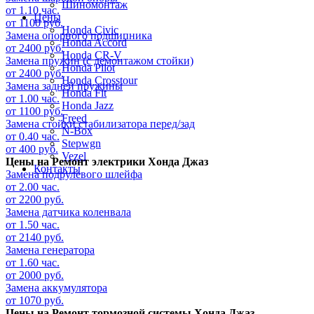
Шиномонтаж
от 1.10 час.
Цены
от 1100 руб.
Honda Civic
Замена опорного подшипника
Honda Accord
от 2400 руб.
Honda CR-V
Замена пружин (с демонтажом стойки)
Honda Pilot
от 2400 руб.
Honda Crosstour
Замена задней пружины
Honda Fit
от 1.00 час.
Honda Jazz
от 1100 руб.
Freed
Замена стойки стабилизатора перед/зад
N-Box
от 0.40 час.
Stepwgn
от 400 руб.
Vezel
Цены на
Ремонт электрики Хонда Джаз
Контакты
Замена подрулевого шлейфа
от 2.00 час.
от 2200 руб.
Замена датчика коленвала
от 1.50 час.
от 2140 руб.
Замена генератора
от 1.60 час.
от 2000 руб.
Замена аккумулятора
от 1070 руб.
Цены на
Ремонт тормозной системы Хонда Джаз