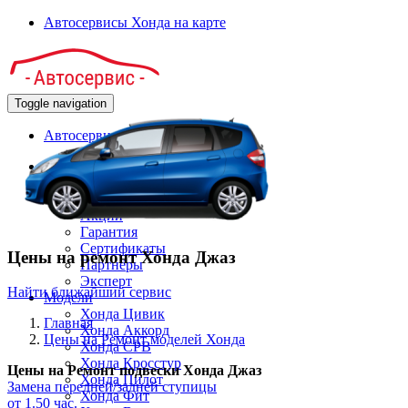
Автосервисы Хонда на карте
Toggle navigation
Автосервисы Honda на карте
Главная
Клиенту
О нас
Акции
Гарантия
Сертификаты
Цены на ремонт Хонда Джаз
Партнёры
Эксперт
Найти ближайший сервис
Модели
Хонда Цивик
Главная
Хонда Аккорд
Цены на Ремонт моделей Хонда
Хонда СРВ
Хонда Кросстур
Цены на
Ремонт подвески Хонда Джаз
Хонда Пилот
Замена передней/задней ступицы
Хонда Фит
от 1.50 час.