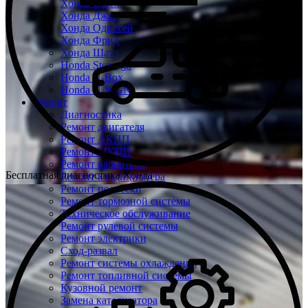
Хонда Везел
Хонда Джаз
Хонда Одиссей
Хонда Фрид
Хонда Шатл
Honda Stepwgn
Honda N-Box
Honda N-WGN
Ремонт
Диагностика
Ремонт двигателя
Ремонт АКПП
Ремонт МКПП
Ремонт вариатора
Бесплатная диагностика Хонда
Ремонт кондиционера
Ремонт подвески
Ремонт тормозной системы
Техническое обслуживание
Ремонт рулевой системы
Ремонт электрики
Сход-развал
Ремонт системы охлаждения
Ремонт топливной системы
Кузовной ремонт
Замена катализатора