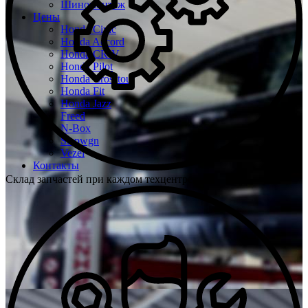
Шиномонтаж
Цены
Honda Civic
Honda Accord
Honda CR-V
Honda Pilot
Honda Crosstour
Honda Fit
Honda Jazz
Freed
N-Box
Stepwgn
Vezel
Контакты
Склад запчастей при каждом техцентре