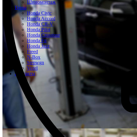
Шиномонтаж
Цены
Honda Civic
Honda Accord
Honda CR-V
Honda Pilot
Honda Crosstour
Honda Fit
Honda Jazz
Freed
N-Box
Stepwgn
Vezel
Контакты