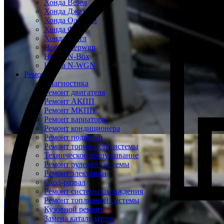
Хонда Везел
Хонда Джаз
Хонда Одиссей
Хонда Фрид
Хонда Шатл
Honda Stepwgn
Honda N-Box
Honda N-WGN
Ремонт
Диагностика
Ремонт двигателя
Ремонт АКПП
Ремонт МКПП
Ремонт вариатора
Ремонт кондиционера
Ремонт подвески
Ремонт тормозной системы
Техническое обслуживание
Ремонт рулевой системы
Ремонт электрики
Сход-развал
Ремонт системы охлаждения
Ремонт топливной системы
Кузовной ремонт
Замена катализатора