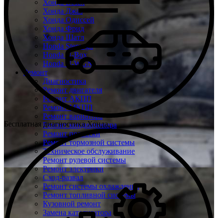
Хонда Везел
Хонда Джаз
Хонда Одиссей
Хонда Фрид
Хонда Шатл
Honda Stepwgn
Honda N-Box
Honda N-WGN
Ремонт
Диагностика
Ремонт двигателя
Ремонт АКПП
Ремонт МКПП
Ремонт вариатора
Бесплатная диагностика Хонда
Ремонт кондиционера
Ремонт подвески
Ремонт тормозной системы
Техническое обслуживание
Ремонт рулевой системы
Ремонт электрики
Сход-развал
Ремонт системы охлаждения
Ремонт топливной системы
Кузовной ремонт
Замена катализатора