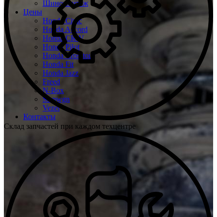
Шиномонтаж
Цены
Honda Civic
Honda Accord
Honda CR-V
Honda Pilot
Honda Crosstour
Honda Fit
Honda Jazz
Freed
N-Box
Stepwgn
Vezel
Контакты
Склад запчастей при каждом техцентре