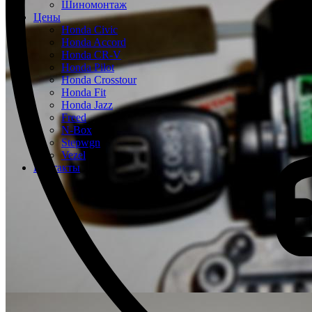
Шиномонтаж
Цены
Honda Civic
Honda Accord
Honda CR-V
Honda Pilot
Honda Crosstour
Honda Fit
Honda Jazz
Freed
N-Box
Stepwgn
Vezel
Контакты