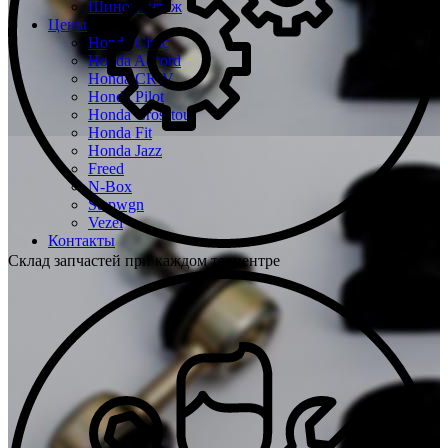
Шиномонтаж
Цены
Honda Civic
Honda Accord
Honda CR-V
Honda Pilot
Honda Crosstour
Honda Fit
Honda Jazz
Freed
N-Box
Stepwgn
Vezel
Контакты
Склад запчастей при каждом техцентре