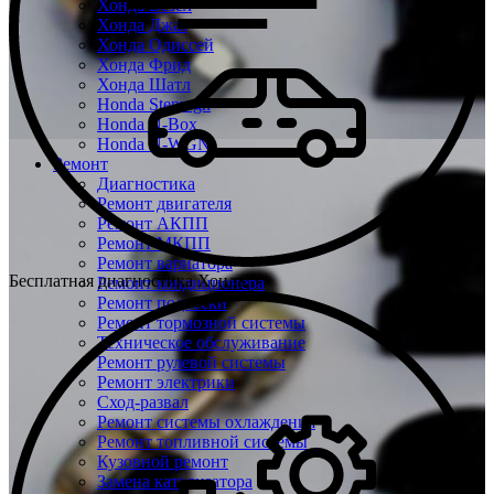
Хонда Везел
Хонда Джаз
Хонда Одиссей
Хонда Фрид
Хонда Шатл
Honda Stepwgn
Honda N-Box
Honda N-WGN
Ремонт
Диагностика
Ремонт двигателя
Ремонт АКПП
Ремонт МКПП
Ремонт вариатора
Бесплатная диагностика Хонда
Ремонт кондиционера
Ремонт подвески
Ремонт тормозной системы
Техническое обслуживание
Ремонт рулевой системы
Ремонт электрики
Сход-развал
Ремонт системы охлаждения
Ремонт топливной системы
Кузовной ремонт
Замена катализатора