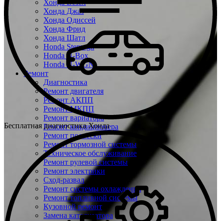
Хонда Везел
Хонда Джаз
Хонда Одиссей
Хонда Фрид
Хонда Шатл
Honda Stepwgn
Honda N-Box
Honda N-WGN
Ремонт
Диагностика
Ремонт двигателя
Ремонт АКПП
Ремонт МКПП
Ремонт вариатора
Бесплатная диагностика Хонда
Ремонт кондиционера
Ремонт подвески
Ремонт тормозной системы
Техническое обслуживание
Ремонт рулевой системы
Ремонт электрики
Сход-развал
Ремонт системы охлаждения
Ремонт топливной системы
Кузовной ремонт
Замена катализатора