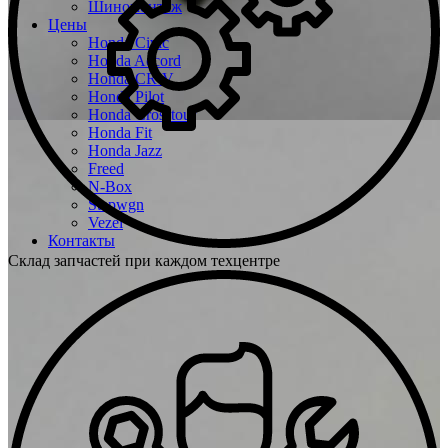
Шиномонтаж
Цены
Honda Civic
Honda Accord
Honda CR-V
Honda Pilot
Honda Crosstour
Honda Fit
Honda Jazz
Freed
N-Box
Stepwgn
Vezel
Контакты
Склад запчастей при каждом техцентре