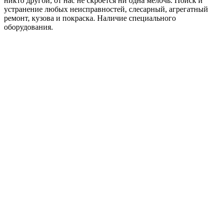
никто другой, от нас не скроется ни одна мелочь. Поиск и
устранение любых неисправностей, слесарный, агрегатный
ремонт, кузова и покраска. Наличие специального
оборудования.