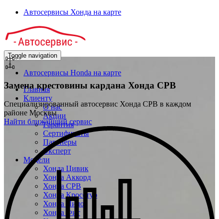
Автосервисы Хонда на карте
Toggle navigation
Автосервисы Honda на карте
Замена крестовины кардана
Хонда СРВ
Главная
Клиенту
Специализированный автосервис Хонда СРВ в каждом
О нас
районе Москвы
Акции
Найти ближайший сервис
Гарантия
Сертификаты
Партнёры
Эксперт
Модели
Хонда Цивик
Хонда Аккорд
Хонда СРВ
Хонда Кросстур
Хонда Пилот
Хонда Фит