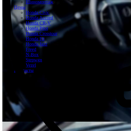
Шиномонтаж
Цены
Honda Civic
Honda Accord
Honda CR-V
Honda Pilot
Honda Crosstour
Honda Fit
Honda Jazz
Freed
N-Box
Stepwgn
Vezel
Контакты