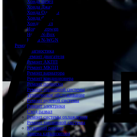
Хонда Везел
Хонда Джаз
Хонда Одиссей
Хонда Фрид
Хонда Шатл
Honda Stepwgn
Honda N-Box
Honda N-WGN
Ремонт
Диагностика
Ремонт двигателя
Ремонт АКПП
Ремонт МКПП
Ремонт вариатора
Ремонт кондиционера
Ремонт подвески
Ремонт тормозной системы
Техническое обслуживание
Ремонт рулевой системы
Ремонт электрики
Сход-развал
Ремонт системы охлаждения
Ремонт топливной системы
Кузовной ремонт
Замена катализатора