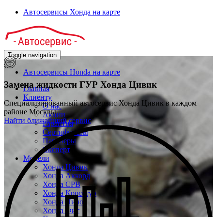
Автосервисы Хонда на карте
Toggle navigation
Автосервисы Honda на карте
Замена жидкости ГУР
Хонда Цивик
Главная
Клиенту
Специализированный автосервис Хонда Цивик в каждом
О нас
районе Москвы
Акции
Найти ближайший сервис
Гарантия
Сертификаты
Партнёры
Эксперт
Модели
Хонда Цивик
Хонда Аккорд
Хонда СРВ
Хонда Кросстур
Хонда Пилот
Хонда Фит