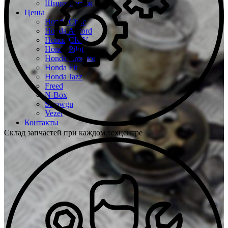
Шиномонтаж
Цены
Honda Civic
Honda Accord
Honda CR-V
Honda Pilot
Honda Crosstour
Honda Fit
Honda Jazz
Freed
N-Box
Stepwgn
Vezel
Контакты
Склад запчастей при каждом техцентре