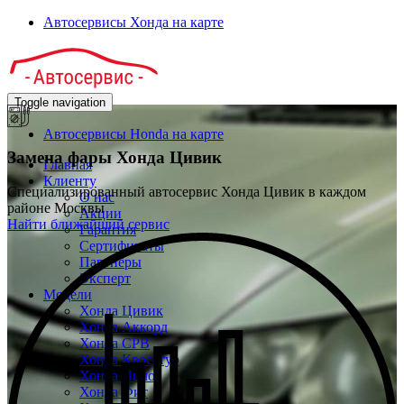
Автосервисы Хонда на карте
Toggle navigation
Автосервисы Honda на карте
Замена фары
Хонда Цивик
Главная
Клиенту
Специализированный автосервис Хонда Цивик в каждом
О нас
районе Москвы
Акции
Найти ближайший сервис
Гарантия
Сертификаты
Партнёры
Эксперт
Модели
Хонда Цивик
Хонда Аккорд
Хонда СРВ
Хонда Кросстур
Хонда Пилот
Хонда Фит