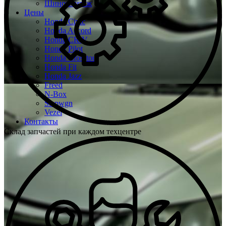
Шиномонтаж
Цены
Honda Civic
Honda Accord
Honda CR-V
Honda Pilot
Honda Crosstour
Honda Fit
Honda Jazz
Freed
N-Box
Stepwgn
Vezel
Контакты
Склад запчастей при каждом техцентре