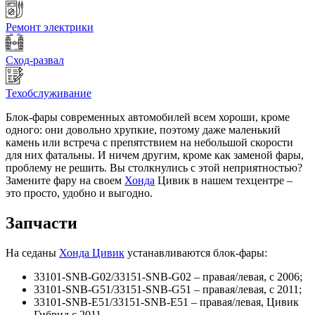
Ремонт электрики
Сход-развал
Техобслуживание
Блок-фары современных автомобилей всем хороши, кроме
одного: они довольно хрупкие, поэтому даже маленький
камень или встреча с препятствием на небольшой скорости
для них фатальны. И ничем другим, кроме как заменой фары,
проблему не решить. Вы столкнулись с этой неприятностью?
Замените фару на своем
Хонда
Цивик в нашем техцентре –
это просто, удобно и выгодно.
Запчасти
На седаны
Хонда Цивик
устанавливаются блок-фары:
33101-SNB-G02/33151-SNB-G02 – правая/левая, с 2006;
33101-SNB-G51/33151-SNB-G51 – правая/левая, с 2011;
33101-SNB-E51/33151-SNB-E51 – правая/левая, Цивик
Гибрид с 2011.