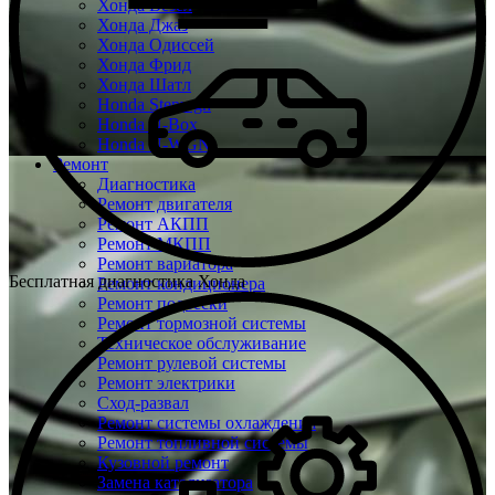
Хонда Везел
Хонда Джаз
Хонда Одиссей
Хонда Фрид
Хонда Шатл
Honda Stepwgn
Honda N-Box
Honda N-WGN
Ремонт
Диагностика
Ремонт двигателя
Ремонт АКПП
Ремонт МКПП
Ремонт вариатора
Бесплатная диагностика Хонда
Ремонт кондиционера
Ремонт подвески
Ремонт тормозной системы
Техническое обслуживание
Ремонт рулевой системы
Ремонт электрики
Сход-развал
Ремонт системы охлаждения
Ремонт топливной системы
Кузовной ремонт
Замена катализатора