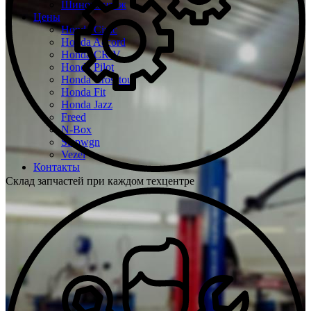
Шиномонтаж
Цены
Honda Civic
Honda Accord
Honda CR-V
Honda Pilot
Honda Crosstour
Honda Fit
Honda Jazz
Freed
N-Box
Stepwgn
Vezel
Контакты
Склад запчастей при каждом техцентре