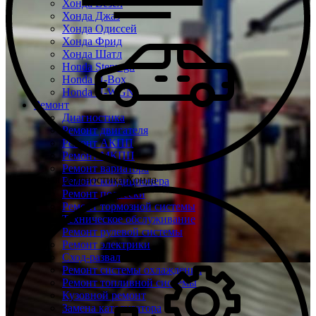
Хонда Везел
Хонда Джаз
Хонда Одиссей
Хонда Фрид
Хонда Шатл
Honda Stepwgn
Honda N-Box
Honda N-WGN
Ремонт
Диагностика
Ремонт двигателя
Ремонт АКПП
Ремонт МКПП
Ремонт вариатора
Бесплатная диагностика Хонда
Ремонт кондиционера
Ремонт подвески
Ремонт тормозной системы
Техническое обслуживание
Ремонт рулевой системы
Ремонт электрики
Сход-развал
Ремонт системы охлаждения
Ремонт топливной системы
Кузовной ремонт
Замена катализатора