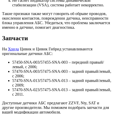
Не гаснет индикатор системы динамической
стабилизации (VSA), система работает некорректно.
Такие признаки также могут говорить об обрыве проводов,
окислении контактов, повреждении датчика, неисправности
блока управления АБС. Убедиться, что проблема заключается
именно в датчике, помогает диагностика.
Запчасти
На
Хонда
Цивик и Цивик Гибрид устанавливаются
оригинальные датчики АБС:
57450-SNA-003/57455-SNA-003 – передний правый/
левый, с 2006;
57470-SNA-003/57475-SNA-003 – задний правый/левый,
с 2006;
57470-SNA-013/57475-SNA-013 – задний правый/левый,
с 2009;
57470-SNA-023/57475-SNA-013 – задний правый/левый,
с 2011.
Доступные датчики АБС предлагают ZZVF, Nty, SAT и
другие производители. Мы поможем подобрать запчасти для
вашей модификации автомобиля.