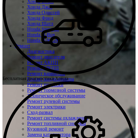
Хонда Везел
Хонда Джаз
Хонда Одиссей
Хонда Фрид
Хонда Шатл
Honda Stepwgn
Honda N-Box
Honda N-WGN
Ремонт
Диагностика
Ремонт двигателя
Ремонт АКПП
Ремонт МКПП
Ремонт вариатора
Бесплатная диагностика Хонда
Ремонт кондиционера
Ремонт подвески
Ремонт тормозной системы
Техническое обслуживание
Ремонт рулевой системы
Ремонт электрики
Сход-развал
Ремонт системы охлаждения
Ремонт топливной системы
Кузовной ремонт
Замена катализатора