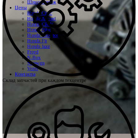
Шиномонтаж
Цены
Honda Civic
Honda Accord
Honda CR-V
Honda Pilot
Honda Crosstour
Honda Fit
Honda Jazz
Freed
N-Box
Stepwgn
Vezel
Контакты
Склад запчастей при каждом техцентре