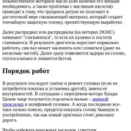
Некачественное моторное масло (или наличие его меньше
необходимого, а также проблемы с масляным насосом)
приводят к тому, что трущиеся детали не получают в
достаточной мере смазывающий материал, который создает
тончайшую защитную пленку, препятствующую выработке.
Далее распредвал или распредвалы (на моторах DOHC)
начинают "слизываться", то есть их кулачки и постели
стачиваются. В результате двигатель перестает нормально
работать, сам вал может заклинить или сломаться (даже на
несколько частей). Далее сразу появляются задиры на голове,
гнутся клапана и ломаются бугеля.
Порядок работ
В результате последует снятие и ремонт головки (если не
потребуется покупка и установка другой), замена ее
внутренностей. В ситуациях с перегревом мотора Хонды
Цивик чаще получается отделаться малым –
заменой
прокладки
и шлифовкой головки. А когда последнюю все-
таки сильно повело, придется покупать голову бывшую в
употреблении, так как новый оригинал стоит довольно
дорого.
Чтобы избежать ненужных расходов, советуем