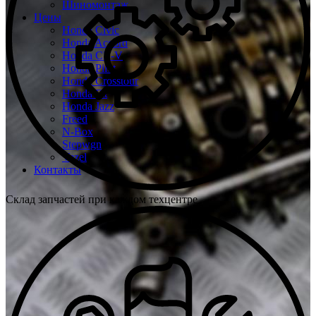
Шиномонтаж
Цены
Honda Civic
Honda Accord
Honda CR-V
Honda Pilot
Honda Crosstour
Honda Fit
Honda Jazz
Freed
N-Box
Stepwgn
Vezel
Контакты
Склад запчастей при каждом техцентре