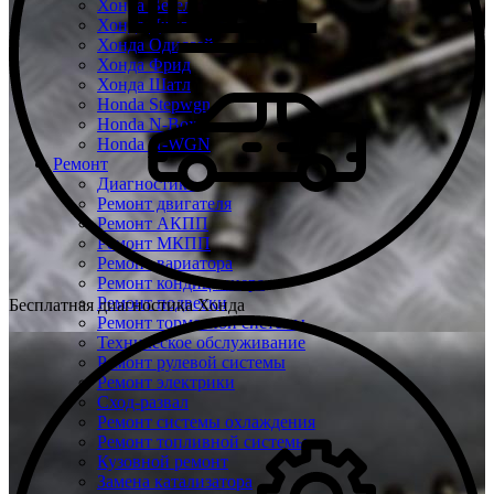
Хонда Везел
Хонда Джаз
Хонда Одиссей
Хонда Фрид
Хонда Шатл
Honda Stepwgn
Honda N-Box
Honda N-WGN
Ремонт
Диагностика
Ремонт двигателя
Ремонт АКПП
Ремонт МКПП
Ремонт вариатора
Ремонт кондиционера
Ремонт подвески
Бесплатная диагностика Хонда
Ремонт тормозной системы
Техническое обслуживание
Ремонт рулевой системы
Ремонт электрики
Сход-развал
Ремонт системы охлаждения
Ремонт топливной системы
Кузовной ремонт
Замена катализатора