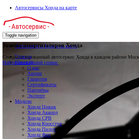
Автосервисы Хонда на карте
Toggle navigation
Замена амортизаторов Хонда
Автосервисы Honda на карте
Главная
Специализированный автосервис Хонда в каждом районе Мос
Клиенту
Найти ближайший сервис
О нас
Акции
Гарантия
Сертификаты
Партнёры
Эксперт
Модели
Хонда Цивик
Хонда Аккорд
Хонда СРВ
Хонда Кросстур
Хонда Пилот
Хонда Фит