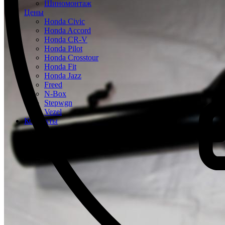
Шиномонтаж
Цены
Honda Civic
Honda Accord
Honda CR-V
Honda Pilot
Honda Crosstour
Honda Fit
Honda Jazz
Freed
N-Box
Stepwgn
Vezel
Контакты