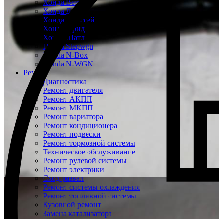
Хонда Везел
Хонда Джаз
Хонда Одиссей
Хонда Фрид
Хонда Шатл
Honda Stepwgn
Honda N-Box
Honda N-WGN
Ремонт
Диагностика
Ремонт двигателя
Ремонт АКПП
Ремонт МКПП
Ремонт вариатора
Ремонт кондиционера
Ремонт подвески
Ремонт тормозной системы
Техническое обслуживание
Ремонт рулевой системы
Ремонт электрики
Сход-развал
Ремонт системы охлаждения
Ремонт топливной системы
Кузовной ремонт
Замена катализатора