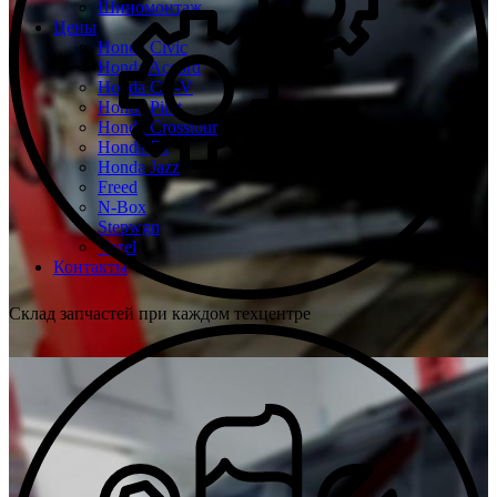
Шиномонтаж
Цены
Honda Civic
Honda Accord
Honda CR-V
Honda Pilot
Honda Crosstour
Honda Fit
Honda Jazz
Freed
N-Box
Stepwgn
Vezel
Контакты
Склад запчастей при каждом техцентре