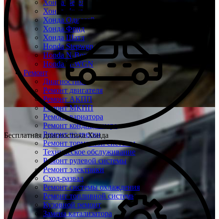
Хонда Везел
Хонда Джаз
Хонда Одиссей
Хонда Фрид
Хонда Шатл
Honda Stepwgn
Honda N-Box
Honda N-WGN
Ремонт
Диагностика
Ремонт двигателя
Ремонт АКПП
Ремонт МКПП
Ремонт вариатора
Ремонт кондиционера
Ремонт подвески
Бесплатная диагностика Хонда
Ремонт тормозной системы
Техническое обслуживание
Ремонт рулевой системы
Ремонт электрики
Сход-развал
Ремонт системы охлаждения
Ремонт топливной системы
Кузовной ремонт
Замена катализатора