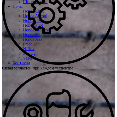
Шиномонтаж
Цены
Honda Civic
Honda Accord
Honda CR-V
Honda Pilot
Honda Crosstour
Honda Fit
Honda Jazz
Freed
N-Box
Stepwgn
Vezel
Контакты
Склад запчастей при каждом техцентре