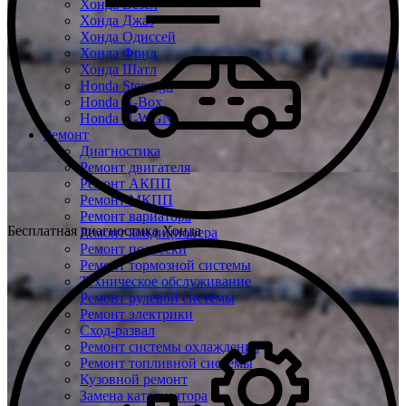
Хонда Везел
Хонда Джаз
Хонда Одиссей
Хонда Фрид
Хонда Шатл
Honda Stepwgn
Honda N-Box
Honda N-WGN
Ремонт
Диагностика
Ремонт двигателя
Ремонт АКПП
Ремонт МКПП
Ремонт вариатора
Бесплатная диагностика Хонда
Ремонт кондиционера
Ремонт подвески
Ремонт тормозной системы
Техническое обслуживание
Ремонт рулевой системы
Ремонт электрики
Сход-развал
Ремонт системы охлаждения
Ремонт топливной системы
Кузовной ремонт
Замена катализатора