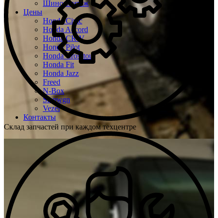
Шиномонтаж
Цены
Honda Civic
Honda Accord
Honda CR-V
Honda Pilot
Honda Crosstour
Honda Fit
Honda Jazz
Freed
N-Box
Stepwgn
Vezel
Контакты
Склад запчастей при каждом техцентре