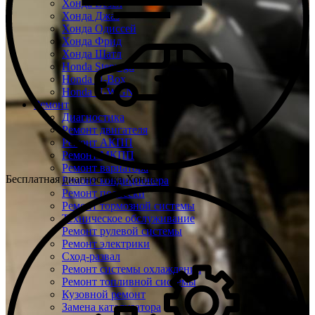
Хонда Везел
Хонда Джаз
Хонда Одиссей
Хонда Фрид
Хонда Шатл
Honda Stepwgn
Honda N-Box
Honda N-WGN
Ремонт
Диагностика
Ремонт двигателя
Ремонт АКПП
Ремонт МКПП
Ремонт вариатора
Бесплатная диагностика Хонда
Ремонт кондиционера
Ремонт подвески
Ремонт тормозной системы
Техническое обслуживание
Ремонт рулевой системы
Ремонт электрики
Сход-развал
Ремонт системы охлаждения
Ремонт топливной системы
Кузовной ремонт
Замена катализатора