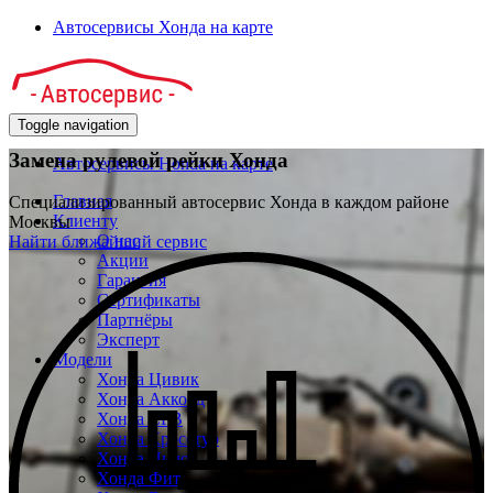
Автосервисы Хонда на карте
Toggle navigation
Замена рулевой рейки Хонда
Автосервисы Honda на карте
Главная
Специализированный автосервис Хонда в каждом районе
Клиенту
Москвы
О нас
Найти ближайший сервис
Акции
Гарантия
Сертификаты
Партнёры
Эксперт
Модели
Хонда Цивик
Хонда Аккорд
Хонда СРВ
Хонда Кросстур
Хонда Пилот
Хонда Фит