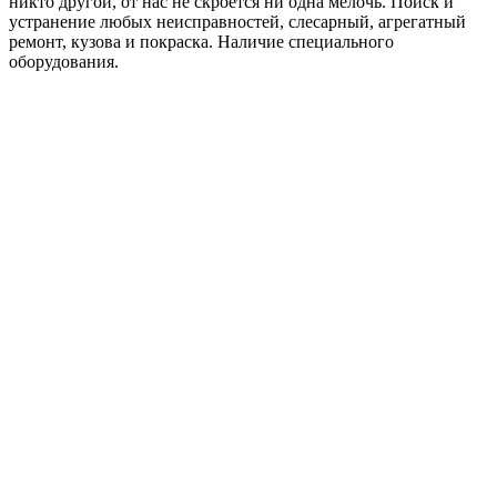
никто другой, от нас не скроется ни одна мелочь. Поиск и
устранение любых неисправностей, слесарный, агрегатный
ремонт, кузова и покраска. Наличие специального
оборудования.