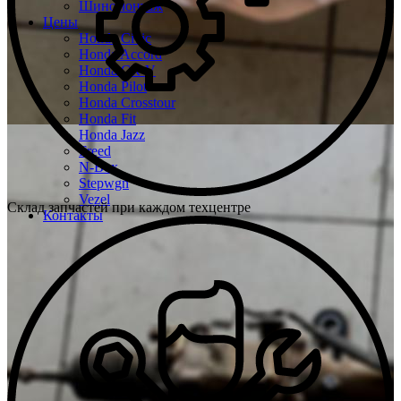
Шиномонтаж
Цены
Honda Civic
Honda Accord
Honda CR-V
Honda Pilot
Honda Crosstour
Honda Fit
Honda Jazz
Freed
N-Box
Stepwgn
Vezel
Склад запчастей при каждом техцентре
Контакты