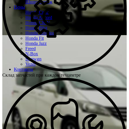
Шиномонтаж
Цены
Honda Civic
Honda Accord
Honda CR-V
Honda Pilot
Honda Crosstour
Honda Fit
Honda Jazz
Freed
N-Box
Stepwgn
Vezel
Контакты
Склад запчастей при каждом техцентре