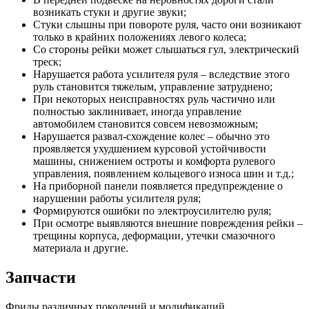
возникать стуки и другие звуки;
Стуки слышны при повороте руля, часто они возникают
только в крайних положениях левого колеса;
Со стороны рейки может слышаться гул, электрический
треск;
Нарушается работа усилителя руля – вследствие этого
руль становится тяжелым, управление затруднено;
При некоторых неисправностях руль частично или
полностью заклинивает, иногда управление
автомобилем становится совсем невозможным;
Нарушается развал-схождение колес – обычно это
проявляется ухудшением курсовой устойчивости
машины, снижением остроты и комфорта рулевого
управления, появлением кольцевого износа шин и т.д.;
На приборной панели появляется предупреждение о
нарушении работы усилителя руля;
Формируются ошибки по электроусилителю руля;
При осмотре выявляются внешние повреждения рейки –
трещины корпуса, деформации, утечки смазочного
материала и другие.
Запчасти
Фриды различных поколений и модификаций,