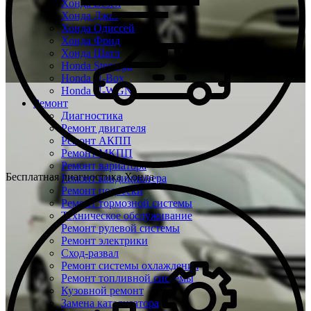
Хонда Везел
Хонда Джаз
Хонда Одиссей
Хонда Фрид
Хонда Шатл
Honda Stepwgn
Honda N-Box
Honda N-WGN
Ремонт
Диагностика
Ремонт двигателя
Ремонт АКПП
Ремонт МКПП
Ремонт вариатора
Бесплатная диагностика Хонда
Ремонт кондиционера
Ремонт подвески
Ремонт тормозной системы
Техническое обслуживание
Ремонт рулевой системы
Ремонт электрики
Сход-развал
Ремонт системы охлаждения
Ремонт топливной системы
Кузовной ремонт
Замена катализатора