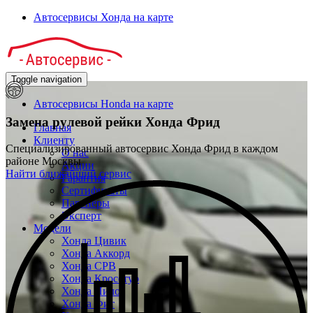
Автосервисы Хонда на карте
Toggle navigation
Автосервисы Honda на карте
Замена рулевой рейки
Хонда Фрид
Главная
Клиенту
Специализированный автосервис Хонда Фрид в каждом
О нас
районе Москвы
Акции
Найти ближайший сервис
Гарантия
Сертификаты
Партнёры
Эксперт
Модели
Хонда Цивик
Хонда Аккорд
Хонда СРВ
Хонда Кросстур
Хонда Пилот
Хонда Фит