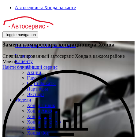
Автосервисы Хонда на карте
Toggle navigation
Замена компрессора кондиционера Хонда
Автосервисы Honda на карте
Главная
Специализированный автосервис Хонда в каждом районе
Клиенту
Москвы
О нас
Найти ближайший сервис
Акции
Гарантия
Сертификаты
Партнёры
Эксперт
Модели
Хонда Цивик
Хонда Аккорд
Хонда СРВ
Хонда Кросстур
Хонда Пилот
Хонда Фит