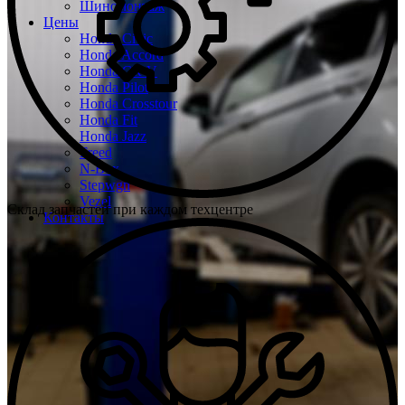
Шиномонтаж
Цены
Honda Civic
Honda Accord
Honda CR-V
Honda Pilot
Honda Crosstour
Honda Fit
Honda Jazz
Freed
N-Box
Stepwgn
Vezel
Склад запчастей при каждом техцентре
Контакты