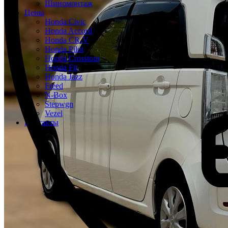
Шиномонтаж
Цены
Honda Civic
Honda Accord
Honda CR-V
Honda Pilot
Honda Crosstour
Honda Fit
Honda Jazz
Freed
N-Box
Stepwgn
Vezel
Контакты