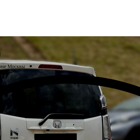
N
оне Москвы