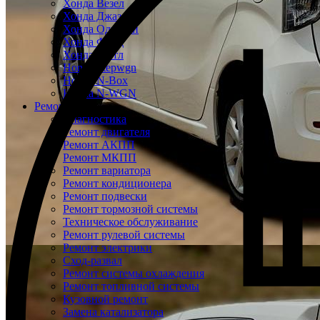
Хонда Везел
Хонда Джаз
Хонда Одиссей
Хонда Фрид
Хонда Шатл
Honda Stepwgn
Honda N-Box
Honda N-WGN
Ремонт
Диагностика
Ремонт двигателя
Ремонт АКПП
Ремонт МКПП
Ремонт вариатора
Ремонт кондиционера
Ремонт подвески
Ремонт тормозной системы
Техническое обслуживание
Ремонт рулевой системы
Ремонт электрики
Сход-развал
Ремонт системы охлаждения
Ремонт топливной системы
Кузовной ремонт
Замена катализатора