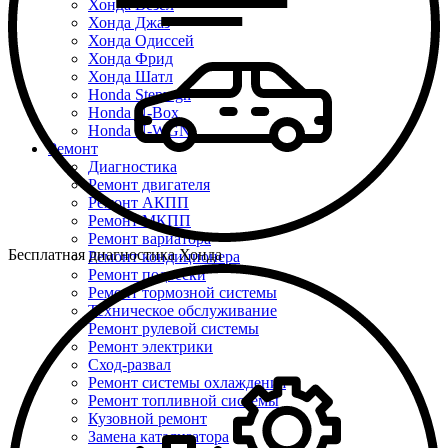
Хонда Везел
Хонда Джаз
Хонда Одиссей
Хонда Фрид
Хонда Шатл
Honda Stepwgn
Honda N-Box
Honda N-WGN
Ремонт
Диагностика
Ремонт двигателя
Ремонт АКПП
Ремонт МКПП
Ремонт вариатора
Бесплатная диагностика Хонда
Ремонт кондиционера
Ремонт подвески
Ремонт тормозной системы
Техническое обслуживание
Ремонт рулевой системы
Ремонт электрики
Сход-развал
Ремонт системы охлаждения
Ремонт топливной системы
Кузовной ремонт
Замена катализатора