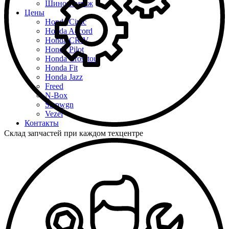
Шиномонтаж
Цены
Honda Civic
Honda Accord
Honda CR-V
Honda Pilot
Honda Crosstour
Honda Fit
Honda Jazz
Freed
N-Box
Stepwgn
Vezel
Контакты
Склад запчастей при каждом техцентре