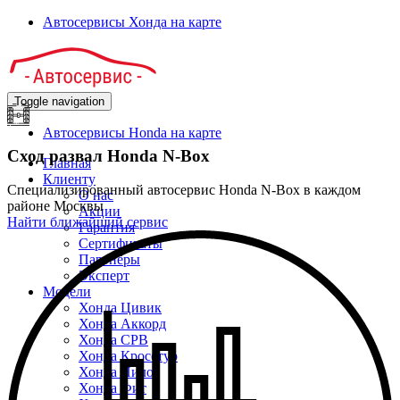
Автосервисы Хонда на карте
Toggle navigation
Автосервисы Honda на карте
Сход развал Honda N-Box
Главная
Клиенту
Специализированный автосервис Honda N-Box в каждом
О нас
районе Москвы
Акции
Найти ближайший сервис
Гарантия
Сертификаты
Партнёры
Эксперт
Модели
Хонда Цивик
Хонда Аккорд
Хонда СРВ
Хонда Кросстур
Хонда Пилот
Хонда Фит