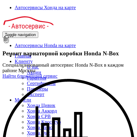
Автосервисы Хонда на карте
Toggle navigation
Автосервисы Honda на карте
Ремонт вариаторной коробки Honda N-Box
Главная
Клиенту
Специализированный автосервис Honda N-Box в каждом
О нас
районе Москвы
Акции
Найти ближайший сервис
Гарантия
Сертификаты
Партнёры
Эксперт
Модели
Хонда Цивик
Хонда Аккорд
Хонда СРВ
Хонда Кросстур
Хонда Пилот
Хонда Фит