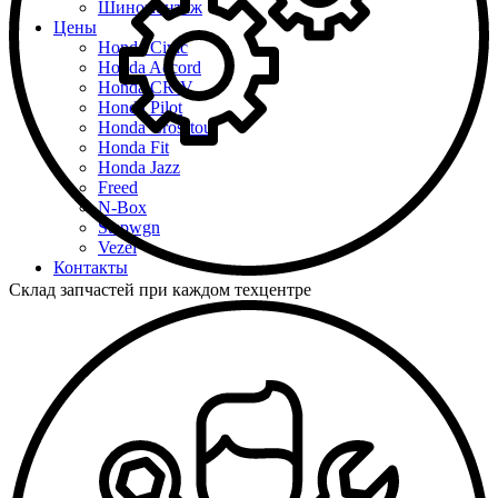
Шиномонтаж
Цены
Honda Civic
Honda Accord
Honda CR-V
Honda Pilot
Honda Crosstour
Honda Fit
Honda Jazz
Freed
N-Box
Stepwgn
Vezel
Контакты
Склад запчастей при каждом техцентре