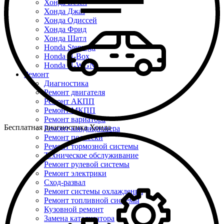
Хонда Везел
Хонда Джаз
Хонда Одиссей
Хонда Фрид
Хонда Шатл
Honda Stepwgn
Honda N-Box
Honda N-WGN
Ремонт
Диагностика
Ремонт двигателя
Ремонт АКПП
Ремонт МКПП
Ремонт вариатора
Бесплатная диагностика Хонда
Ремонт кондиционера
Ремонт подвески
Ремонт тормозной системы
Техническое обслуживание
Ремонт рулевой системы
Ремонт электрики
Сход-развал
Ремонт системы охлаждения
Ремонт топливной системы
Кузовной ремонт
Замена катализатора