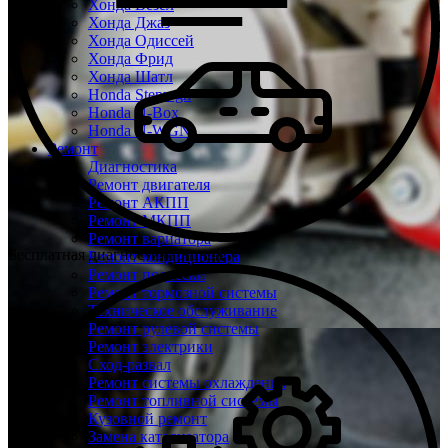
Хонда Везел
Хонда Джаз
Хонда Одиссей
Хонда Фрид
Хонда Шатл
Honda Stepwgn
Honda N-Box
Honda N-WGN
Ремонт
Диагностика
Ремонт двигателя
Ремонт АКПП
Ремонт МКПП
Ремонт вариатора
Бесплатная диагностика Хонда
Ремонт кондиционера
Ремонт подвески
Ремонт тормозной системы
Техническое обслуживание
Ремонт рулевой системы
Ремонт электрики
Сход-развал
Ремонт системы охлаждения
Ремонт топливной системы
Кузовной ремонт
Замена катализатора