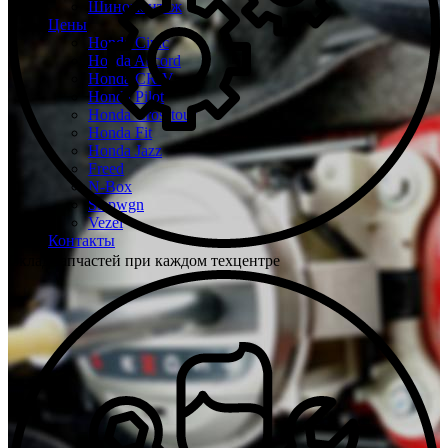
Шиномонтаж
Цены
Honda Civic
Honda Accord
Honda CR-V
Honda Pilot
Honda Crosstour
Honda Fit
Honda Jazz
Freed
N-Box
Stepwgn
Vezel
Контакты
Склад запчастей при каждом техцентре