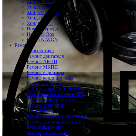
Хонда Везел
Хонда Джаз
Хонда Одиссей
Хонда Фрид
Хонда Шатл
Honda Stepwgn
Honda N-Box
Honda N-WGN
Ремонт
Диагностика
Ремонт двигателя
Ремонт АКПП
Ремонт МКПП
Ремонт вариатора
Ремонт кондиционера
Ремонт подвески
Ремонт тормозной системы
Техническое обслуживание
Ремонт рулевой системы
Ремонт электрики
Сход-развал
Ремонт системы охлаждения
Ремонт топливной системы
Кузовной ремонт
Замена катализатора