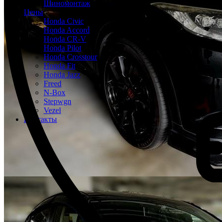
Шиномонтаж
Цены
Honda Civic
Honda Accord
Honda CR-V
Honda Pilot
Honda Crosstour
Honda Fit
Honda Jazz
Freed
N-Box
Stepwgn
Vezel
Контакты