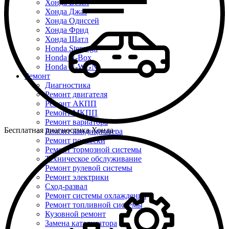
Хонда Везел
Хонда Джаз
Хонда Одиссей
Хонда Фрид
Хонда Шатл
Honda Stepwgn
Honda N-Box
Honda N-WGN
Ремонт
Диагностика
Ремонт двигателя
Ремонт АКПП
Ремонт МКПП
Ремонт вариатора
Бесплатная диагностика Хонда
Ремонт кондиционера
Ремонт подвески
Ремонт тормозной системы
Техническое обслуживание
Ремонт рулевой системы
Ремонт электрики
Сход-развал
Ремонт системы охлаждения
Ремонт топливной системы
Кузовной ремонт
Замена катализатора