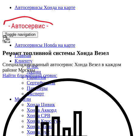
Автосервисы Хонда на карте
Toggle navigation
Автосервисы Honda на карте
Ремонт топливной системы Хонда Везел
Главная
Клиенту
Специализированный автосервис Хонда Везел в каждом
О нас
районе Москвы
Акции
Найти ближайший сервис
Гарантия
Сертификаты
Партнёры
Эксперт
Модели
Хонда Цивик
Хонда Аккорд
Хонда СРВ
Хонда Кросстур
Хонда Пилот
Хонда Фит