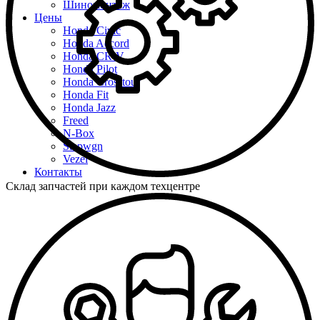
Шиномонтаж
Цены
Honda Civic
Honda Accord
Honda CR-V
Honda Pilot
Honda Crosstour
Honda Fit
Honda Jazz
Freed
N-Box
Stepwgn
Vezel
Контакты
Склад запчастей при каждом техцентре