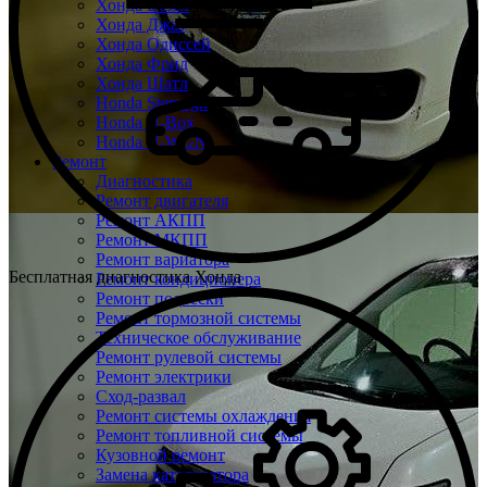
Хонда Везел
Хонда Джаз
Хонда Одиссей
Хонда Фрид
Хонда Шатл
Honda Stepwgn
Honda N-Box
Honda N-WGN
Ремонт
Диагностика
Ремонт двигателя
Ремонт АКПП
Ремонт МКПП
Ремонт вариатора
Бесплатная диагностика Хонда
Ремонт кондиционера
Ремонт подвески
Ремонт тормозной системы
Техническое обслуживание
Ремонт рулевой системы
Ремонт электрики
Сход-развал
Ремонт системы охлаждения
Ремонт топливной системы
Кузовной ремонт
Замена катализатора