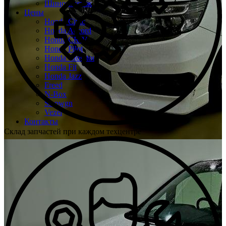
Шиномонтаж
Цены
Honda Civic
Honda Accord
Honda CR-V
Honda Pilot
Honda Crosstour
Honda Fit
Honda Jazz
Freed
N-Box
Stepwgn
Vezel
Контакты
Склад запчастей при каждом техцентре