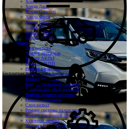
Хонда Везел
Хонда Джаз
Хонда Одиссей
Хонда Фрид
Хонда Шатл
Honda Stepwgn
Honda N-Box
Honda N-WGN
Ремонт
Диагностика
Ремонт двигателя
Ремонт АКПП
Ремонт МКПП
Ремонт вариатора
Бесплатная диагностика Хонда
Ремонт кондиционера
Ремонт подвески
Ремонт тормозной системы
Техническое обслуживание
Ремонт рулевой системы
Ремонт электрики
Сход-развал
Ремонт системы охлаждения
Ремонт топливной системы
Кузовной ремонт
Замена катализатора