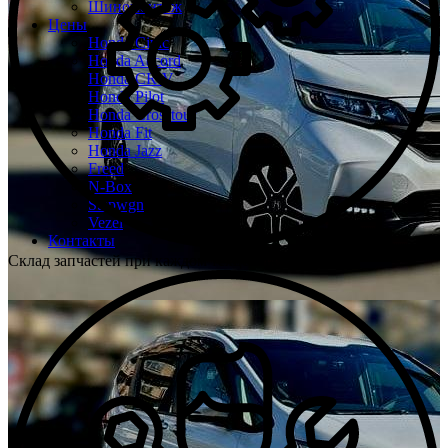
Шиномонтаж
Цены
Honda Civic
Honda Accord
Honda CR-V
Honda Pilot
Honda Crosstour
Honda Fit
Honda Jazz
Freed
N-Box
Stepwgn
Vezel
Контакты
Склад запчастей при каждом техцентре