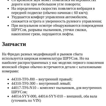
дороги или при небольшом угле поворота;
На определенных скоростях появляется вибрация в
передней подвеске (обычно начиная с 60 км/ч);
Ухудшается комфорт управления автомобилем,
снижается острота и уверенность рулевого управления;
При визуальном осмотре обнаруживаются повреждения
ШРУСов, разрывы пыльников, утечки смазки,
накопление грязи, ощущаются люфты.
Запчасти
На Фридах разных модификаций и рынков сбыта
используется широкая номенклатура ШРУСов. Но на
наиболее распространенных у нас моделях первого поколения
японской сборки обычно встречаются детали с каталожными
номерами:
44310-TF0-J00 – внутренний правый;
44310-TF0-300 – внутренний левый;
44017-TF6-N10 – комплект пыльников, для внутренних
ШРУСов;
44014-SYY-000, 44014-SYY-010 – внешний, оба вала
(уточнять по VIN)