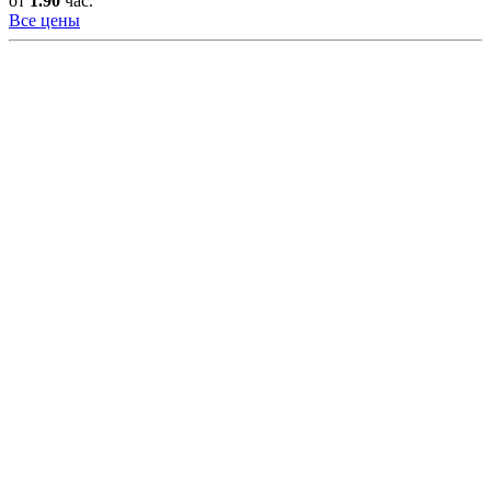
от
1.90
час.
Все цены