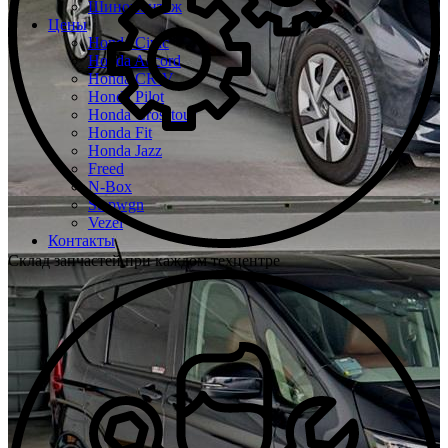
Шиномонтаж
Цены
Honda Civic
Honda Accord
Honda CR-V
Honda Pilot
Honda Crosstour
Honda Fit
Honda Jazz
Freed
N-Box
Stepwgn
Vezel
Контакты
Склад запчастей при каждом техцентре