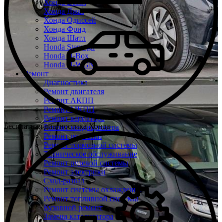
Хонда Везел
Хонда Джаз
Хонда Одиссей
Хонда Фрид
Хонда Шатл
Honda Stepwgn
Honda N-Box
Honda N-WGN
Ремонт
Диагностика
Ремонт двигателя
Ремонт АКПП
Ремонт МКПП
Ремонт вариатора
Бесплатная диагностика Хонда
Ремонт кондиционера
Ремонт подвески
Ремонт тормозной системы
Техническое обслуживание
Ремонт рулевой системы
Ремонт электрики
Сход-развал
Ремонт системы охлаждения
Ремонт топливной системы
Кузовной ремонт
Замена катализатора