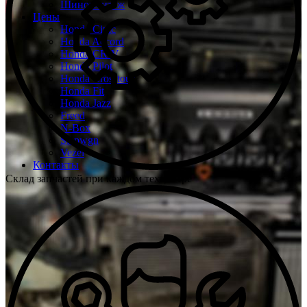
Шиномонтаж
Цены
Honda Civic
Honda Accord
Honda CR-V
Honda Pilot
Honda Crosstour
Honda Fit
Honda Jazz
Freed
N-Box
Stepwgn
Vezel
Контакты
Склад запчастей при каждом техцентре