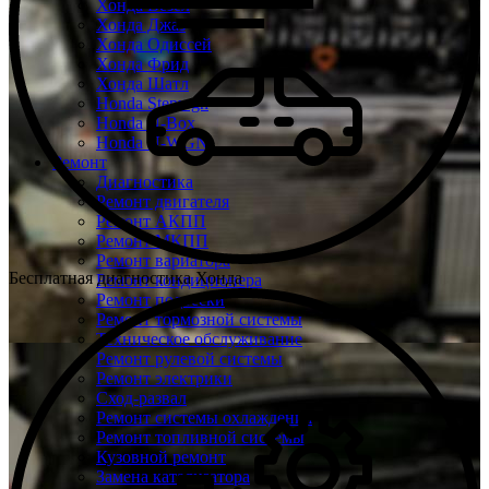
Хонда Везел
Хонда Джаз
Хонда Одиссей
Хонда Фрид
Хонда Шатл
Honda Stepwgn
Honda N-Box
Honda N-WGN
Ремонт
Диагностика
Ремонт двигателя
Ремонт АКПП
Ремонт МКПП
Ремонт вариатора
Бесплатная диагностика Хонда
Ремонт кондиционера
Ремонт подвески
Ремонт тормозной системы
Техническое обслуживание
Ремонт рулевой системы
Ремонт электрики
Сход-развал
Ремонт системы охлаждения
Ремонт топливной системы
Кузовной ремонт
Замена катализатора