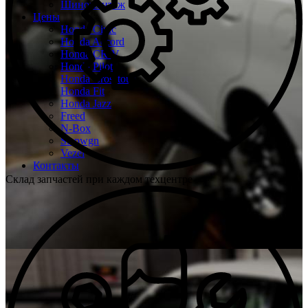
Шиномонтаж
Цены
Honda Civic
Honda Accord
Honda CR-V
Honda Pilot
Honda Crosstour
Honda Fit
Honda Jazz
Freed
N-Box
Stepwgn
Vezel
Контакты
Склад запчастей при каждом техцентре