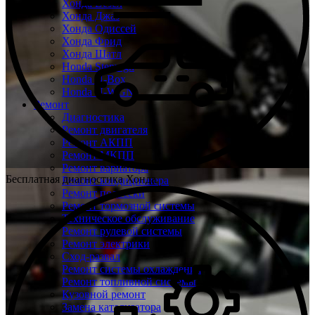
Хонда Везел
Хонда Джаз
Хонда Одиссей
Хонда Фрид
Хонда Шатл
Honda Stepwgn
Honda N-Box
Honda N-WGN
Ремонт
Диагностика
Ремонт двигателя
Ремонт АКПП
Ремонт МКПП
Ремонт вариатора
Бесплатная диагностика Хонда
Ремонт кондиционера
Ремонт подвески
Ремонт тормозной системы
Техническое обслуживание
Ремонт рулевой системы
Ремонт электрики
Сход-развал
Ремонт системы охлаждения
Ремонт топливной системы
Кузовной ремонт
Замена катализатора