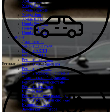
Хонда Везел
Хонда Джаз
Хонда Одиссей
Хонда Фрид
Хонда Шатл
Honda Stepwgn
Honda N-Box
Honda N-WGN
Ремонт
Диагностика
Ремонт двигателя
Ремонт АКПП
Ремонт МКПП
Ремонт вариатора
Бесплатная диагностика Хонда
Ремонт кондиционера
Ремонт подвески
Ремонт тормозной системы
Техническое обслуживание
Ремонт рулевой системы
Ремонт электрики
Сход-развал
Ремонт системы охлаждения
Ремонт топливной системы
Кузовной ремонт
Замена катализатора