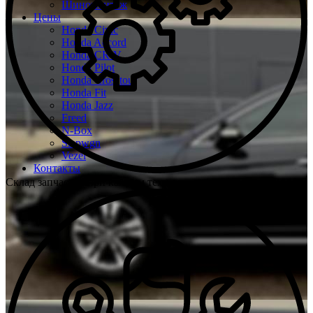
Шиномонтаж
Цены
Honda Civic
Honda Accord
Honda CR-V
Honda Pilot
Honda Crosstour
Honda Fit
Honda Jazz
Freed
N-Box
Stepwgn
Vezel
Контакты
Склад запчастей при каждом техцентре