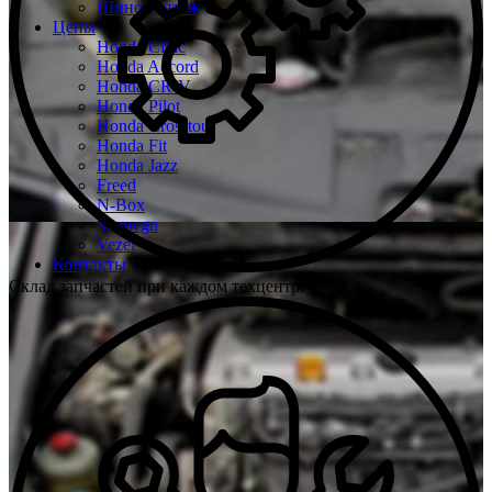
Шиномонтаж
Цены
Honda Civic
Honda Accord
Honda CR-V
Honda Pilot
Honda Crosstour
Honda Fit
Honda Jazz
Freed
N-Box
Stepwgn
Vezel
Контакты
Склад запчастей при каждом техцентре