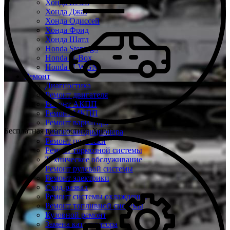
Хонда Везел
Хонда Джаз
Хонда Одиссей
Хонда Фрид
Хонда Шатл
Honda Stepwgn
Honda N-Box
Honda N-WGN
Ремонт
Диагностика
Ремонт двигателя
Ремонт АКПП
Ремонт МКПП
Ремонт вариатора
Бесплатная диагностика Хонда
Ремонт кондиционера
Ремонт подвески
Ремонт тормозной системы
Техническое обслуживание
Ремонт рулевой системы
Ремонт электрики
Сход-развал
Ремонт системы охлаждения
Ремонт топливной системы
Кузовной ремонт
Замена катализатора