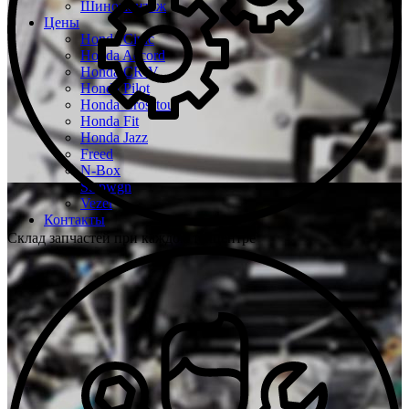
Шиномонтаж
Цены
Honda Civic
Honda Accord
Honda CR-V
Honda Pilot
Honda Crosstour
Honda Fit
Honda Jazz
Freed
N-Box
Stepwgn
Vezel
Контакты
Склад запчастей при каждом техцентре