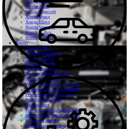
Хонда Везел
Хонда Джаз
Хонда Одиссей
Хонда Фрид
Хонда Шатл
Honda Stepwgn
Honda N-Box
Honda N-WGN
Ремонт
Диагностика
Ремонт двигателя
Ремонт АКПП
Ремонт МКПП
Ремонт вариатора
Бесплатная диагностика Хонда
Ремонт кондиционера
Ремонт подвески
Ремонт тормозной системы
Техническое обслуживание
Ремонт рулевой системы
Ремонт электрики
Сход-развал
Ремонт системы охлаждения
Ремонт топливной системы
Кузовной ремонт
Замена катализатора