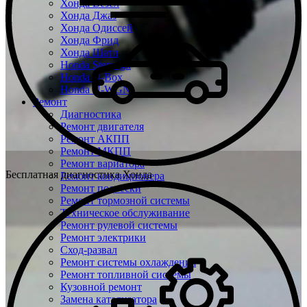
Хонда Везел
Хонда Джаз
Хонда Одиссей
Хонда Фрид
Хонда Шатл
Honda Stepwgn
Honda N-Box
Honda N-WGN
Ремонт
Диагностика
Ремонт двигателя
Ремонт АКПП
Ремонт МКПП
Ремонт вариатора
Бесплатная диагностика Хонда
Ремонт кондиционера
Ремонт подвески
Ремонт тормозной системы
Техническое обслуживание
Ремонт рулевой системы
Ремонт электрики
Сход-развал
Ремонт системы охлаждения
Ремонт топливной системы
Кузовной ремонт
Замена катализатора