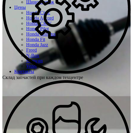
Шиномонтаж
Цены
Honda Civic
Honda Accord
Honda CR-V
Honda Pilot
Honda Crosstour
Honda Fit
Honda Jazz
Freed
N-Box
Stepwgn
Vezel
Контакты
Склад запчастей при каждом техцентре