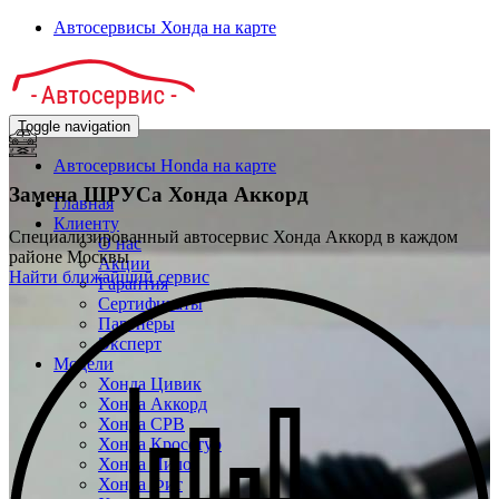
Автосервисы Хонда на карте
Toggle navigation
Автосервисы Honda на карте
Замена ШРУСа
Хонда Аккорд
Главная
Клиенту
Специализированный автосервис Хонда Аккорд в каждом
О нас
районе Москвы
Акции
Найти ближайший сервис
Гарантия
Сертификаты
Партнёры
Эксперт
Модели
Хонда Цивик
Хонда Аккорд
Хонда СРВ
Хонда Кросстур
Хонда Пилот
Хонда Фит